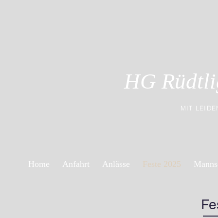
HG Rüdtli
MIT LEID
Home
Anfahrt
Anlässe
Feste 2025
Manns
Fe